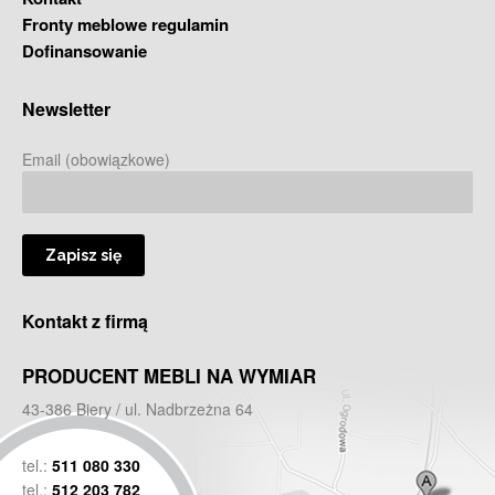
Fronty meblowe regulamin
Dofinansowanie
Newsletter
Email (obowiązkowe)
Kontakt z firmą
PRODUCENT MEBLI NA WYMIAR
43-386 Biery / ul. Nadbrzeżna 64
tel.:
511 080 330
tel.:
512 203 782